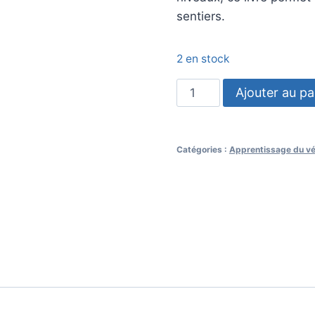
sentiers.
2 en stock
quantité
Ajouter au pa
de
Piloter
son
Catégories :
Apprentissage du vé
VTT
et
son
VTT
électrique