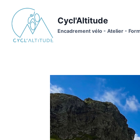
Aller
au
Cycl'Altitude
contenu
Encadrement vélo - Atelier - For